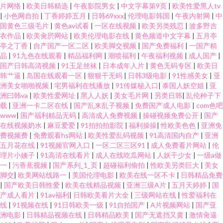
片网络
|
欧美日韩精选
|
午夜影院男女
|
中文字幕第9页
|
欧美性爱黑人tv
|
小色网自拍
|
丁香婷婷五月
|
日韩69xxx
|
伦理电影韩国
|
午夜内射网
|
中
国黄色三级毛片
|
黄色av试看
|
一区在线视频
|
欧美另类残忍
|
波多野吉
衣作品
|
欧美肏屄网站
|
欧美伦理电影在线
|
黄色频道中文字幕
|
五月亭
亭之丁香
|
自产国产一区二区
|
欧美脚交视频
|
国产免费福利
|
一国产精
品
|
91九色在线观看
|
精品福利网
|
潮喷福利
|
午夜福利视频
|
成人国产
|
国产日韩高清视频
|
91玉足丝袜
|
日本成年人片
|
黄色无码专区
|
欧美日
韩艹逼
|
岛国在线观看一区
|
狠狠干无码
|
日韩3级电影
|
91性感美女
|
亚
洲美女啪啪视频
|
宅男福利在线播放
|
91传媒秘入口
|
泰国人妖空姐
|
亚
洲曰韩va
|
欧美性爱网址
|
黑人人妖
|
美女毛片网
|
另类日韩
|
乱伦种子下
载
|
亚洲一卡二区在线
|
国产乱来乱子视频
|
免费国产成人电影
|
com色吧
www
|
国产福利精品无码
|
高清成人免费视频
|
操碰视频免费公开
|
国产
在线视频奶水
|
麻豆爱爱
|
91拍拍拍影院
|
福利操操
|
性欧美色色
|
亚洲免
费视频费
|
免费观看hs网站
|
欧美性爱乱码视频
|
91高清国内自产
|
亚洲
五月花在线
|
91视频官网入口
|
一区二区三区91
|
成人免费看片网站
|
伦
理片小姨子
|
91高清在线看片
|
成人在线吃瓜网站
|
人妖干少女
|
一级a做
一
|
污香蕉视频
|
国产系列_1_页
|
超碰福利偷拍
|
性欧美另类巨大
|
美女
脚交
|
欧美网站线路一
|
美国伦理电影
|
欧美在线一区不卡
|
日韩精品免费
|
国产欧美日韩性爱
|
欧美在线精品视频
|
亚洲三级A片
|
五月天婷婷
|
国
产成人看片
|
91av福利
|
日韩欧美看片大全
|
三级网站在线
|
性爱福利在
线
|
91视频在线
|
91日韩欧美一级
|
91自拍国产
|
A片视频网站
|
国产亚
洲电影
|
日韩精品视频在线
|
日韩精品欧美
|
国产无遮挡又黄
|
激情肏逼