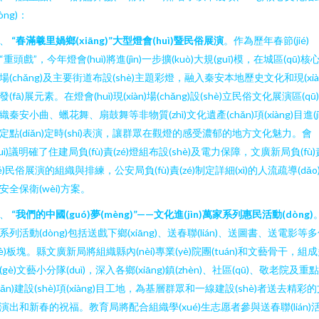
dòng)：
一、
“春滿羲里媧鄉(xiāng)”大型燈會(huì)暨民俗展演
。作為歷年春節(jié)
“重頭戲”，今年燈會(huì)將進(jìn)一步擴(kuò)大規(guī)模，在城區(qū)核
場(chǎng)及主要街道布設(shè)主題彩燈，融入秦安本地歷史文化和現(xià
發(fā)展元素。在燈會(huì)現(xiàn)場(chǎng)設(shè)立民俗文化展演區(qū
織秦安小曲、蠟花舞、扇鼓舞等非物質(zhì)文化遺產(chǎn)項(xiàng)目進(jì
定點(diǎn)定時(shí)表演，讓群眾在觀燈的感受濃郁的地方文化魅力。會
huì)議明確了住建局負(fù)責(zé)燈組布設(shè)及電力保障，文廣新局負(fù)
zé)民俗展演的組織與排練，公安局負(fù)責(zé)制定詳細(xì)的人流疏導(dǎo
安全保衛(wèi)方案。
二、
“我們的中國(guó)夢(mèng)”——文化進(jìn)萬家系列惠民活動(dòng)
系列活動(dòng)包括送戲下鄉(xiāng)、送春聯(lián)、送圖書、送電影等
gè)板塊。縣文廣新局將組織縣內(nèi)專業(yè)院團(tuán)和文藝骨干，組
(gè)文藝小分隊(duì)，深入各鄉(xiāng)鎮(zhèn)、社區(qū)、敬老院及重點
diǎn)建設(shè)項(xiàng)目工地，為基層群眾和一線建設(shè)者送去精彩
演出和新春的祝福。教育局將配合組織學(xué)生志愿者參與送春聯(lián)