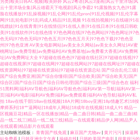
另类|殴美日韩AC视频|殴美婷婷
风云2粤语|风云3漫画|风云十里洋场|风
云十里洋场全集|风云雄霸天下电视剧|风云争霸2
91露脸熟女九色|91露
脸在线播放|91乱操视频|91乱仑网|91乱伦pron|91乱伦视频|91乱伦字幕
网|91乱轮电影|91乱码成人精品|91乱视频
91在线拍视频|91在线碰|91在
线嫖妓|91在线青青|91在线情侣|91在线人兽|91在线日本|91在线日韩欧
美|91在线软件|91在线色情
97色色网在线|97色色网站|97色色网址|97色
色无码|97色色无吗|97色色五月|97色色五月天|97色色下载|97色色亚
州|97色色亚洲
AV美女电影网站|av美女永久网站|av美女永久网址|AV蜜
桃网址|av免费导航|av免费福利|AV免费基地|av免费看大香蕉|AV免费网
址|AV免费网址大全
97超碰在线色色|97超碰在线社区|97超碰在线视|97
超碰在线视屏|97超碰在线网|97超碰在线网站|97超碰在线网址|97超碰在
线资源网站|97超碰在线资源站|97超碰在线资源总站
国产综合乱伦三级|
国产综合免费亚洲|国产综合你懂得|国产综合欧美|国产综合欧美无|国产
综合区|国产综合日|国产综合日韩伦理|国产综合三级|国产综合色在
福利
51黑料网|福利AV导航色|福利AV导航色色|福利AV第一导航|福利AV第一
页|福利AV电影|福利AV免费|福利av免费观看|福利AV色导航|福利AV私
拍
18av在线千部|18av在线视频|18A片网|18boy亚洲|18p情趣艺术|18按
摩师系列|18艹逼网站|18成年人网站|18成年在线视频|18成人91
精品一
区视频豆花|精品一区在线播放|精品一曲二曲日韩|精品一曲二曲三曲|精
品一线二线三|精品一线二线三线|精品一在线观看|精品伊人网|精品尹人
在线观看|精品影片在线观看
主站蜘蛛池模板：
青青国产线免观
|
麻豆国产尤物av
|
黄片污污
|
操逼网
站免费看
|
日韩亚洲中文午夜
|
操碰在线
|
日韩欧美国产电影
|
很黄很污的