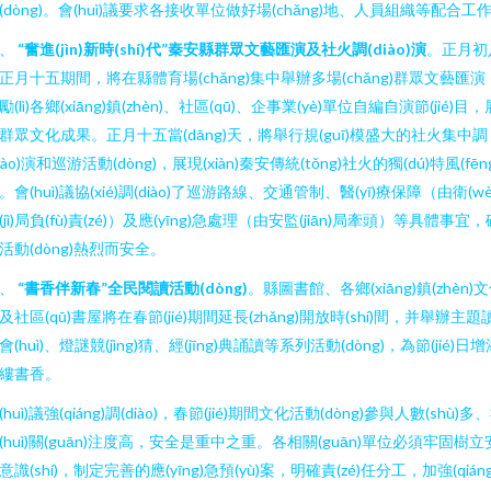
(dòng)。會(huì)議要求各接收單位做好場(chǎng)地、人員組織等配合工
三、
“奮進(jìn)新時(shí)代”秦安縣群眾文藝匯演及社火調(diào)演
。正月初
正月十五期間，將在縣體育場(chǎng)集中舉辦多場(chǎng)群眾文藝匯演
勵(lì)各鄉(xiāng)鎮(zhèn)、社區(qū)、企事業(yè)單位自編自演節(jié)目，
群眾文化成果。正月十五當(dāng)天，將舉行規(guī)模盛大的社火集中調
diào)演和巡游活動(dòng)，展現(xiàn)秦安傳統(tǒng)社火的獨(dú)特風(fēn
。會(huì)議協(xié)調(diào)了巡游路線、交通管制、醫(yī)療保障（由衛(wèi
(jì)局負(fù)責(zé)）及應(yīng)急處理（由安監(jiān)局牽頭）等具體事宜，
活動(dòng)熱烈而安全。
四、
“書香伴新春”全民閱讀活動(dòng)
。縣圖書館、各鄉(xiāng)鎮(zhèn)
及社區(qū)書屋將在春節(jié)期間延長(zhǎng)開放時(shí)間，并舉辦主題
會(huì)、燈謎競(jìng)猜、經(jīng)典誦讀等系列活動(dòng)，為節(jié)日增
縷書香。
(huì)議強(qiáng)調(diào)，春節(jié)期間文化活動(dòng)參與人數(shù)多
(huì)關(guān)注度高，安全是重中之重。各相關(guān)單位必須牢固樹立
意識(shí)，制定完善的應(yīng)急預(yù)案，明確責(zé)任分工，加強(qiáng