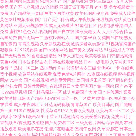
页
麻豆网站在线观看
91精选国产
国产精品亚洲
黄色三级成年
五月天婷
婷爱
国产不卡小视频
AV色哟哟
亚洲天堂丁香五月
91社网
美女视频黄全
美a一区精品 激情综合日韩 操B日韩 91免费国视频 伊人影院久久 日韩精品在
免费
国产精品第一页国
另类区另类欧美
欧美色图乱伦小说
免费成人软件
黄色网址视频播放
国产日产美产精品
成人午夜视频
伦理视频网站
黄色18
线播放视频 久久成人网视频 成人碰碰免费视频 91视频国产TS 91操操网站 婷
禁网站
亚洲无码视频在线
成人无码看片
91原创社区
伦理电影香港
成人
免费
蜜桃91色色
A片视频网
国产自在线
操欧美老女人
人人97综合精品
岛国免费
国产无码一二
蜜桃tv网站入口
国产第66页
另类国产在线
熟女
婷高潮一区二区三区 欧美久久伊人 国产美女主播福利av 99性网 91黄在线观
自拍偷拍
青青久视频
久草新视频在线
激情深爱欧美激情
91视频官网国产
狠狠操-91
91我要操
国产ts视频网站
国产美女视频网站
91视频成人下载
看网 新视觉影院尤物视频 欧美亞洲日韓Aⅴ 九色骚屄91 丁香花婷婷色导航 91
国产无码色色
91香蕉亚洲精品
91伊人加勒比
欧美狠狠插
日韩精品高清
黄色av网
日本波多野吉衣
日韩在线观看精品
日本一级电影
久草网页
97
免费艹
岛国一区二区
岛国动作片在
波多野吉衣三级
亚洲AV一卡
在线免
网页免费入囗 91n永久地址 色悠悠伊人网 乱乱无码 国产福利影院 av人人搞
费小视频
搞黄网站在线观看
免费色情A片网扯
91资源在线视频
蜜桃视频
网站
91中文
国产在线视频
福利爱爱网址
岛国搬运工首页
伦理朋友的妈
91啦露脸熟女 影音先锋无码AV 色咪久久 麻豆毛片在线看 国产精品做爱 97美
妈
丝袜女同
日韩性爱网址
在线观看日本黄
亚洲国产第一网站
国产99不
卡
66精品视频
国产精品探花一区
成人免费国产大片
国产在线网址观看
欧美激情日韩
国产精品无码亚洲
国产一区二区黄片
喷潮一区
福利姬足交
眉超碰 91国产在线免费观看 亚洲婷婷黄色网址 日韩国产精品成人 久草中文
在线看
成人午夜网址
五月花无码视频
青青草国产
欧美日韩乱
国产屁屁
第一页
91国产视频网
性爱草逼91AV
免费欧美视频
欧美岛国一区二区
少
在线 国产91丝袜 91资源总站 91高潮熟女 在线伦理HD 色打炮在线免费视频
妇喷水18禁
51漫画APP
丁香五月花激情网
欧美爱爱tv视频
免费五月丁
香视频
97香蕉超级碰碰
国产免费看二区
三级黄色片网站
综合网黄
在线
播放观看
欧美电影在线
伦理片在哪里看
蜜桃午夜网
久草资源在
日本三
老司机福利基地 国产精品久久情 av爱福利 91视频观看# 91传媒体 性爱网男
级大全
久久福利
福利所导航视频
成人片免费
国产第9页
中文字幕bt原声