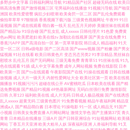
多野步中文字幕
日韩福利网址导航
91精品国产社区
超碰无码在线
欧美日
韩高清免费
国产激情视频三区
宅男福利在线播放
91视频污导航
国产啪亚
线视频第一页 涩婷婷久久网站 男人AVAV
洲国
欧美性爱密臀
疯狂少妇喷潮
欧美肏屄一区二区
国产乱伦免费观看
偷拍草草草
97狠狠插
香蕉视频下载污版
三级黄色视频网址
午夜99
91日
逼视频
国产成在线观看
萌白酱一线天
乱伦五月天婷婷
美腿丝袜在线观看
国产精品3p
91综合碰
国产乱女乱
成人xxxxx
日韩伦理片
91色爱
免费黄
色av网址
欧美肥老妇
欧美在线tv
加勒比在线视屏
国产美女在线免费
91
香蕉污APP
国产高清自拍一区
第一页草草影院
韩日成人
精品福利
91天
堂一区二区
日韩a级电影
国产二区高清
国产www视频
国产粉嫩
国产男女
猛视频
91社在线看
欧美日韩黄色片
变态另态另类2
91李宗精品
黑丝袜自
慰喷水
乱伦五月
国产无码网站
三级无毒免费
青青草51
91丝袜在线
91九
色在线观看
91插
成人中文字幕免费
成年人网站视频
免费在线影院
日本
欧美第一页
国产ts在线观看
午夜影院国产在线
91操在线观看
日韩在线播
放视频
成人大片一级天天
内射性爱网址大全
欧美社区第一页
欧美在线视
频播放
91视频污污污
超碰在线公开
AV蜜桃吃瓜
日本欧美在线看
国产精
选免费视频
国产精品91视频
69热最新网址
无码白丝强行免费
激情影院
日韩
久草123
福利欧美在线
成人片无码
日韩成人极品视频
国产在线诱惑
乱人xxxxx
超黄无码
三级黄色图片
91免费看视频
精品午夜福利网
精品亚
洲成a人
国产精品萌白酱
日本理论
91操电影
91一区
成人精品无
91国产
小视频
日韩美女免费直播
A片网站网址
激情文学色
国产主播第37页
青久
青青
日本精品在线播放
三级A片
国产日韩亚洲综合
91短视频网站
欧美骚
网站
丁香五月天亚洲
欧美大粗吊人妖
深夜福利亚洲
人兽福利导航
91叉
叉操小骚逼
成人18视频
欧美大鸡吧
草逼wwww
久草福利免费试看
岛国