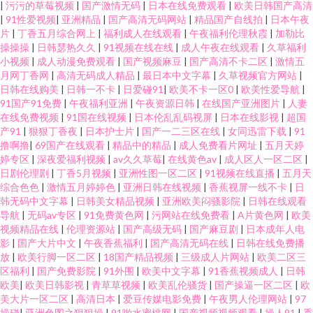
|
污污的草莓视频
|
国产激情无码
|
日本在线免费观看
|
欧美日韩国产高清
|
91性爱视频
|
亚洲精品
|
国产高清无码网站
|
精品国产自线拍
|
日本午夜
片
|
丁香五月综合网上
|
福利成人在线观看
|
午夜福利伦理秋霞
|
加勒比
操操操
|
日韩瑟热久久
|
91视频在线在线
|
成人午夜在线观看
|
久草福利
小视频
|
成人动漫免费观看
|
国产视频麻豆
|
国产高清不卡二区
|
激情五
月网丁香网
|
高清无码成人精品
|
最日本中文字幕
|
久草视频官方网站
|
日韩在线购美
|
日韩一不卡
|
日爱碰91
|
欧美不卡一区0
|
欧美性爱导航
|
91国产91免费
|
午夜福利亚洲
|
午夜资源日韩
|
在线国产亚洲图片
|
人妻
在线免费视频
|
91国在线视频
|
日本伦乱乱码视屏
|
日本在线影视
|
超国
产91
|
狠狠丁香夜
|
日本护士片
|
国产一二三区在线
|
女同迅雷下载
|
91
撸啊撸
|
69国产在线观看
|
精品中的精品
|
成人免费看片网址
|
五月天婷
婷专区
|
深夜爱福利视频
|
av久久草莓
|
在线黄色av
|
成人区人一区二区
|
日剧伦理剧
|
丁香5月视频
|
亚洲性图一区二区
|
91视频在线直播
|
五月天
综合色色
|
激情五月婷婷色
|
亚洲日韩在线视频
|
香蕉视屏一线不卡
|
日
韩无码中文字幕
|
日韩美女精品视频
|
亚洲欧美闷骚影院
|
日韩在线观看
导航
|
无码av专区
|
91免费黄色网
|
污网站在线免费看
|
A片黄色网
|
欧美
视频精品在线
|
伦理资源站
|
国产高级无码
|
国产麻豆剧
|
日本成年人电
影
|
国产大片中文
|
午夜香蕉福利
|
国产高清无码在线
|
日韩在线免费播
放
|
欧美行脚一区二区
|
18国产精品视频
|
三级成人片网站
|
欧美二区三
区福利
|
国产免费影院
|
91外围
|
欧美中文字幕
|
91香蕉视频成人
|
日韩
欧美
|
欧美日韩影视
|
青草草视频
|
欧美乱伦骚货
|
国产操逼一区二区
|
欧
美大片一区二区
|
高清日本
|
爱豆传媒电影免费
|
午夜男人伦理网站
|
97
操碰
|
亚洲色图之狠狠操
|
91啪水蜜桃网
|
国产视频视频观看
|
操人91
|
香