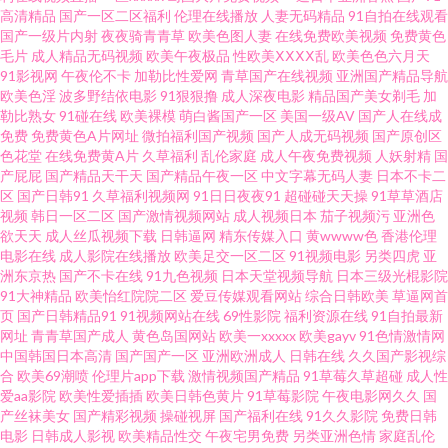
高清精品
国产一区二区福利
伦理在线播放
人妻无码精品
91自拍在线观看
妻有码中出 午夜宅男女看片视频 欧美日韩另类亚洲色网 国产原创自偷自拍系
国产一级片内射
夜夜骑青青草
欧美色图人妻
在线免费欧美视频
免费黄色
毛片
成人精品无码视频
欧美午夜极品
性欧美ⅩⅩⅩⅩ乱
欧美色色六月天
列 99视频总站 综合欧美日韩国产 日韩第一页在线观看 黑丝AV第一页 wwwav
91影视网
午夜伦不卡
加勒比性爱网
青草国产在线视频
亚洲国产精品导航
欧美色淫
波多野结依电影
91狠狠撸
成人深夜电影
精品国产美女剃毛
加
勒比熟女
91碰在线
欧美裸模
萌白酱国产一区
美国一级AV
国产人在线成
不卡电影 91国产老熟女 亚欧福利社 男人天堂B 成人超碰网 91精品熟妇 色图
免费
免费黄色A片网址
微拍福利国产视频
国产人成无码视频
国产原创区
色花堂
在线免费黄A片
久草福利
乱伦家庭
成人午夜免费视频
人妖射精
国
2p 黄色资源46 AV福利姬在线 91豆奶视频 日韩亚洲Αν天堂 黑料吃瓜AV资源
产屁屁
国产精品天干天
国产精品午夜一区
中文字幕无码人妻
日本不卡二
区
国产日韩91
久草福利视频网
91日日夜夜91
超碰碰天天操
91草草酒店
视频
韩日一区二区
国产激情视频网站
成人视频日本
茄子视频污
亚洲色
网址 天天舔夜夜撸 日韩中文字幕 海角社区国产精伦 91午市短视频 91c美女
欲天天
成人丝瓜视频下载
日韩逼网
精东传媒入口
黄wwww色
香港伦理
电影在线
成人影院在线播放
欧美足交一区二区
91视频电影
另类四虎
亚
日韩精品极品 国模91 wwwav东方av 91福利址 色久国产 久久0区 www美日
洲东京热
国产不卡在线
91九色视频
日本天堂视频导航
日本三级光棍影院
91大神精品
欧美怡红院院二区
爱豆传媒观看网站
综合日韩欧美
草逼网首
页
国产日韩精品91
91视频网站在线
69性影院
福利资源在线
91自拍最新
AVcom 91超碰人人澡人人妻 乱子伦国产精品www 国产精品久久婷婷 91玩在
网址
青青草国产成人
黄色岛国网站
欧美一xxxxx
欧美gayv
91色情激情网
中国韩国日本高清
国产国产一区
亚洲欧洲成人
日韩在线
久久国产影视综
线视频网站 中文字幕首页人妻91 人人操超碰91 国产久草首页 91最新福利视
合
欧美69潮喷
伦理片app下载
激情视频国产精品
91草莓久草超碰
成人性
爱aa影院
欧美性爱插插
欧美日韩色黄片
91草莓影院
午夜电影网久久
国
产丝袜美女
国产精彩视频
操碰视屏
国产福利在线
91久久影院
免费日韩
频 91叉叉 日韩不卡在线一本久道 海角先生黄色网址 91在线视频观看 91n骚
电影
日韩成人影视
欧美精品性交
午夜宅男免费
另类亚洲色情
家庭乱伦