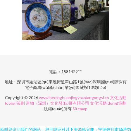
電話：1581429**
地址：深圳市羅湖區(qū)東曉街道翠山路1號(hào)深圳國(guó)際珠寶
電子商務(wù)產(chǎn)業(yè)園6樓613號(hào)
Copyright © 2026
www.heqinghuanjingyouxiangongsi.cn
文化活動
(dòng)策劃
造物（深圳）文化發(fā)展有限公司
文化活動(dòng)策劃
版權(quán)所有
Sitemap
感谢您访问我们的网站，您可能还对以下资源感兴趣：宁德铰邢市场营销