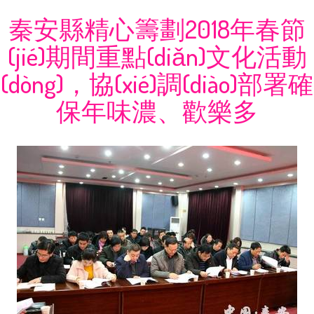
秦安縣精心籌劃2018年春節
(jié)期間重點(diǎn)文化活動
(dòng)，協(xié)調(diào)部署確
保年味濃、歡樂多