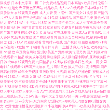
激视频
日本中文字幕一区
日韩免费精品视频
日本高清v
欧美日韩伦理午
夜
91碰超免费
亚洲色图网站
精品欧美
成人AV在线观看
日本a级在线
干
露脸熟女
在线观看黄色网
成人抖音
爰上碰91
国产美女91视频
国产情侣
片
97人人看
国产三级视频在线
91免费视频精品
国产精品另类
黄色AV网
站人
黄色91福利社
污网址18禁
国产高清不卡二区
成人午夜视频免费
欧
美激情福利网
国产青青青草
91草逼视频
免费看片日韩
午夜视频福利免费
国产嫩草视频在线
69叉叉叉
最新日本在线视频
日韩成人a
青青操91
五月
天婷婷
91短视频在线
国产在线观看的
白丝美女自慰网站
91福利免费视
频
加勒比91AV
91在线观看
黄网站av在线
国产视频
狠狠擼狠狠擼
91桃
色小视频
91激情
91干啪啪
青青操青青干
主播诱惑无码专区
欧美视频电
影
91播放
麻豆桃色网站
亚洲欧美国产另类
欧美伦理另类
国产刺激对白
在线观看91精品
欧美成年视频
操碰操揉
成人微拍福利导航
亚洲欧美国产
日韩
成年在线观看免费
岛国精品在线播放
狠狠撸第四色
欧美一页
女同
电影在线观看
91网国产尤物在
毛片网站黄色
狼人三级片
高清男同
国产
日韩伦理淫
成年免费视频
亚洲欧美中文视频
东京热亚洲色图
蜜桃成人超
碰网
91精品小视频
久草福利免费视影
五月天堂网
福利理论片午夜片
丝
袜美腿性交|丝袜美腿影音先锋|丝袜美腿中文字幕|丝袜美腿中文字幕网
站|丝袜美腿自慰喷水DV|丝袜美腿足交|丝袜喷水91|丝袜妻中文字幕|丝
袜人妻91|丝袜人妻第一页
AV导航资源网大全|aV导航总站福利|av岛国搬
运工在线|av第八页|AV第一福利大全导航|AV第一页|av电影资源站|av电
影资源中心|av东方|av东方四虎
欧洲特大BB|欧洲无码群交|欧洲性交美
女|欧洲性生活桃花|欧洲最新91小视频|殴美A片操BB欧美|殴美操逼|殴美