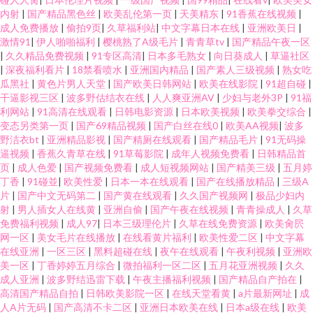
内射
|
国产精品黑色丝
|
欧美乱伦第一页
|
天美精东
|
91香蕉在线视频
|
成人免费播放
|
偷拍9页
|
久草福利站
|
中文字幕日本在线
|
亚洲欧美日
|
激情91
|
伊人啪啪福利
|
樱桃熟了A级毛片
|
青青草tv
|
国产精品午夜一区
|
久久精品免费视频
|
91专区高清
|
日本多毛熟女
|
向日葵成人
|
草逼社区
|
深夜福利看片
|
18禁看喷水
|
亚洲国内精品
|
国产素人三级视频
|
熟女吃
瓜黑社
|
黄色片男人天堂
|
国产欧美日韩网站
|
欧美在线影院
|
91超自碰
|
干逼影视三区
|
波多野估结衣在线
|
人人爽亚洲AV
|
少妇与老外3P
|
91福
利网站
|
91高清在线观看
|
日韩电影资源
|
日本欧美视频
|
欧美拳交综合
|
变态另类第一页
|
国产69精品视频
|
国产白丝在线0
|
欧美AA视频
|
波多
野洁衣bt
|
亚洲精品影视
|
国产精厕在线观看
|
国产精品毛片
|
91无码操
逼视频
|
香蕉久青草在线
|
91草莓影院
|
成年人视频免费看
|
日韩精品首
页
|
成人色爱
|
国产视频免费看
|
成人短视频网站
|
国产精美三级
|
五月婷
丁香
|
91碰並
|
欧美性爱
|
日本一本在线观看
|
国产在线播放精品
|
三级A
片
|
国产中文无码第二
|
国产黄在线观看
|
久久国产视频网
|
极品少妇内
射
|
男人插女人在线黄
|
亚洲自偷
|
国产午夜在线视频
|
青青操成人
|
久草
免费福利视频
|
成人97
|
日本三级理伦片
|
久草在线免费资源
|
欧美肏屄
网一区
|
美女毛片在线播放
|
在线看黄片福利
|
欧美性爱二区
|
中文字幕
在线亚洲
|
一区三区
|
黑料超碰在线
|
夜午在线观看
|
午夜利视频
|
亚洲欧
美一区
|
丁香婷婷五月综合
|
微拍福利一区二区
|
五月花亚洲视频
|
久久
成人亚洲
|
波多野结迅雷下载
|
午夜主播福利视频
|
国产精品自产拍在
|
高清国产精品自拍
|
日韩欧美影院一区
|
在线天堂看黄
|
a片最新网址
|
成
人A片无码
|
国产高清不卡二区
|
亚洲日本欧美在线
|
日本a级在线
|
欧美