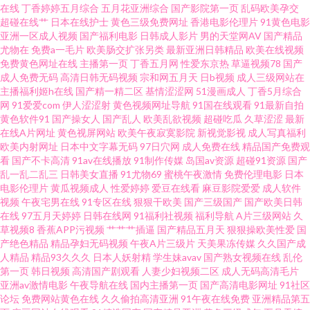
在线
丁香婷婷五月综合
五月花亚洲综合
国产影院第一页
乱码欧美孕交
论坛 老湿AV 大香蕉福利院 91伊人极品自拍 91不用下载免费看 丝瓜女同视频
超碰在线艹
日本在线护士
黄色三级免费网址
香港电影伦理片
91黄色电影
亚洲一区成人视频
国产福利电影
日韩成人影片
男的天堂网AV
国产精品
尤物在
免费a一毛片
欧美肠交扩张另类
最新亚洲日韩精品
欧美在线视频
下载旧 日韩51页 黑丝美女老师搞基 97在线偷拍 91大香蕉自慰 少妇干14P 久
免费黄色网址在线
主播第一页
丁香五月网
性爱东京热
草逼视频78
国产
成人免费无码
高清日韩无码视频
宗和网五月天
日b视频
成人三级网站在
久福利二区 大香蕉伊人青青草 91网页在线观看 91p在线论坛 色色99吊男同
主播福利姬h在线
国产精一精二区
基情涩涩网
51漫画成人
丁香5月综合
网
91爱爱com
伊人涩涩射
黄色视频网址导航
91国在线观看
91最新自拍
黄色软件91
国产操女人
国产乱人
欧美乱欲视频
超碰吃瓜
久草涩涩
最新
久久国产热 豆花精品视频 91视频网站 有码中字 日韩A级理论 久久大神 传媒
在线A片网址
黄色视屏网站
欧美午夜寂寞影院
新视觉影视
成人写真福利
欧美内射网址
日本中文字幕无码
97日穴网
成人免费在线
精品国产免费观
视频在线观看 91视频免费首页 宅福利91视频 日韩国产在线精品 精品欧美成
看
国产不卡高清
91av在线播放
91制作传媒
岛国av资源
超碰91资源
国产
乱一乱二乱三
日韩美女直播
91尤物69
蜜桃午夜激情
免费伦理电影
日本
电影伦理片
黄瓜视频成人
性爱婷婷
爱豆在线看
麻豆影院爱爱
成人软件
人专区 www小骚逼AV 91精品视频一区 综合免费产品精品首页 日韩无码免费
视频
午夜宅男在线
91专区在线
狠狠干欧美
国产三级国产
国产欧美日韩
在线
97五月天婷婷
日韩在线网
91福利社视频
福利导航
A片三级网站
久
专区 久久草社区AV线 大香蕉伊人情色 91色涩 91粉色情人 婷婷五月花网站 美
草视频8
香蕉APP污视频
艹艹艹插逼
国产精品五月天
狠狠操欧美性爱
国
产绝色精品
精品孕妇无码视频
午夜A片三级片
天美果冻传媒
久久国产成
人精品
精品93久久久
日本人妖射精
学生妹avav
国产熟女视频在线
乱伦
女网站免费观看全裸 国产午夜在线看 97在线网 91豆奶在线观看 五月花天堂
第一页
韩日视频
高清国产剧观看
人妻少妇视频二区
成人无码高清毛片
亚洲av激情电影
午夜导航在线
国内主播第一页
国产高清电影网址
91社区
欧美aaa片 国产网站久久 99精品视频国产 91国产资源 午夜剧场青椒 欧美韩
论坛
免费网站黄色在线
久久偷拍高清亚洲
91午夜在线免费
亚洲精品第五