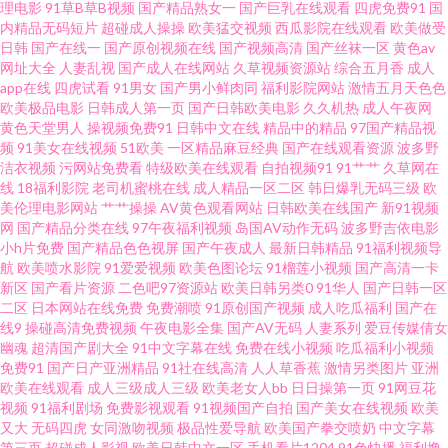
理电影
91草B草B视频
国产精品熟女一
国产巨乳在线观看
四虎免费91
国
女 日韩欧美国产色色 黄色片网站黑丝91 91在线视频在线播放 91大神com 日
内精品无码短片
超碰成人操操
欧美猛交视频
西瓜影院在线观看
欧美做受
日韩
国产在线一
国产原创视频在线
国产视频高清
国产丝袜一区
黄色av
网址大全
人妻乱视
国产成人在线网站
久草视频资源站
综合五月香
成人
韩蜜桃专区 国产一线与二线的电影 91网站一起操 尤物视频在线一区 人人摸
app在线
四虎试看
91男女
国产男小鲜肉同
福利影院网站
激情五月天色色
欧美极品电影
日韩成人第一页
国产日韩欧美电影
久久机热
成人午夜网
人人爽av 国产日韩综合1页 91小仙女思妍 最新影音先锋av网站 涩悠悠成人综
黄色天堂男人
操视频免费91
日韩中文在线
精品中的精品
97国产精品视
频
91美女在线视频
51欧美
一区精品麻豆经典
国产在线观看资源
波多野
洁衣视频
污网站免费看
特级欧美在线观看
自拍视频91
91艹艹
久草网在
合 久久精品看久久 操女人的逼8p 91啦国产 性欧美久久 男人天堂社区5月天
线
18福利影院
老司机蜜桃在线
成人精品一区二区
韩日爆乳无码三级
欧
美伦理电影网站
艹艹操操
AV黄色观看网站
日韩欧美在线国产
新91视频
丰满熟女一区二区三 91亚洲精选 91c美女 青青草国拍自 国产精品福利探花
网
国产精品分类在线
97午夜福利视频
岛国AV动作无码
波多野吉依电影
小h片免费
国产精品色色视屏
国产午夜成人
最新日韩精品
91福利视频导
航
欧美喷水影院
91爱爱视频
欧美色图论坛
91榴莲小视频
国产高清一卡
91视频网址大全 影音先锋无码专区 青青草无码 国产视屏91区 91网站免费线
新区
国产看片资源
二色吧97资源站
欧美日韩另类0
91华人
国产日韩一区
二区
日本网站在线免费
免费潮喷
91原创国产视频
成人吃瓜福利
国产在
上观看 91操操网站 深爱的激情网 久久麻豆精品店 草草逼网 91韩国老司机 五
线9
操碰高清免费视频
午夜电影全集
国产AV无码
人妻系列
爱豆传媒倩女
幽魂
超清国产剧大全
91中文字幕在线
免费在线小视频
吃瓜福利小视频
免费91
国产日产亚洲精品
91社在线高清
人人草香蕉
激情另类图片
亚洲
月天99久久 男人的天堂青草啪啪啪 东方美女av在线 91起操 亚洲衣衣在线视
欧美在线观看
成人三级成人三级
欧美老女人bb
日日操第一页
91网豆花
视频
91福利剧场
免费影视观看
91视频国产自拍
国产美女在线视频
欧美
频精品 欧卅综合视频 国产日一韩 91午夜福利丝袜视频 91Ncom黄 日韩无码
又大
无码四虎
女同激吻视频
极品性爱导航
欧美国产拳交喷奶
中文字幕
第三页
超碰成人影视
欧美日韩中文一区
手机看片1204
91色快播
福利撸