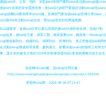
通協(xié)作。公安、消防、安監(jiān)等部門要對(duì)各活動(dòng)場(chǎn
進(jìn)行全面的安全隱患排查；衛(wèi)計(jì)部門要做好活動(dòng)現(xiàn
chǎng)的醫(yī)療保障準(zhǔn)備；宣傳部門要加強(qiáng)宣傳引導(dǎo)，
(shí)發(fā)布活動(dòng)信息，營(yíng)造良好的輿論氛圍。
(huì)議要求，各責(zé)任單位要以高度的責(zé)任感和使命感，迅速行動
dòng)起來，細(xì)化方案，倒排工期，狠抓落實(shí)，確保每一項(xiàng)
dòng)都策劃到位、組織到位、保障到位、宣傳到位，真正把春節(jié)期間
化活動(dòng)辦成群眾喜愛、參與廣泛、影響深遠(yuǎn)的惠民工程和文
事，讓古老的秦安大地在2018年的新春煥發(fā)出更加絢麗奪目的文化光
。
如若轉(zhuǎn)載，請(qǐng)注明出處：
http://www.heqinghuanjingyouxiangongsi.cn/product/18.html
更新時(shí)間：2026-08-06 07:21:47