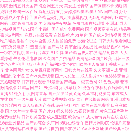
影院
激情五月天国产
综合网五月天
美女主播青草
国产高清不卡视频
四
一卡 极品少妇自慰 97人人干 91大神网址在线观看 五月天性交网 美女黄久久
虎影视
欧美一区在线
操碰视频
五月天婷婷欧美
欧美大BB
国产福利啪啪
欧洲成人午夜精品
国产精品美乳
男人操蜜桃视频
无码射精网站
18成年人
大香蕉伊久久 91欧洲视频 影音先锋AV色吧 日韩三级在线观看 黄色网址求推
网站
日本高清电影网
男女啪啪午夜视频
免费电影在线观看
亚洲ab
成人
少妇视频导航
91国产小青蛙
国产成年免费网站
国产视频高清在线
精品香
蕉
求a片网址
麻豆tv在线观看
在线撸丝片
91草碰
国产成人激情视频
黑料
荐 97福利啦 91白虎免费观看 色网91视频 九九re在线观看视频 爱打炮影院
吃瓜精品偷拍
91大神合集
成人拍拍拍免费
香港伦理剧
日韩大片观看网址
日韩免费电影
91羞羞视频
国产网站
青草全福视在线
性导航影视AV
日本
91福利小视 无码不卡视频123 免费AV福利 国产av大香蕉 91视频在线免费观
一级在线视频
国产好片浮力
91久操
国产精品成人在线
精品免费看
人人
看操碰
午夜伦理电影网
久久国自产拍精品
高清乱码0
国产欧美
日韩三级
黄色A片
伦理电影亚洲国产
福利姬黄色网址
欧美伊人影院
丁香成人五月
看 91av黑丝 日韩高清无码不卡 狠狠久久香蕉 97资源站狠狠撸 91超在线 婷婷
花
黄色网网址女
久草视频最新网址
日韩大片在线看
久久亚洲人成
亚州
色图乱伦小说
国产va免费观看
国产人妖第二
成人影片h
91色婷婷瑟色
东
丁香一区二区亚洲 久久网站链接 超碰福利社 91久久天堂 亚洲一区二区三区
京热狠狠草
日韩精品观看
91最新国产精品
一级黄色网
91色色人妻
都市
激情婷婷
91精品国产91
云涩福利在线导航
91视色
午夜福利在线网站
91
直播
91处女
伊人网青青草
国产又爽又黄又无
久草福利资源网
东方成人
人妻 青青草原综合网 国语视频91在线播放 www91视频大全 91官网国产 天天
在线
国产一级免费大片
成年免费视频网站
国产在线播放网站
亚洲日本视
频
淫淫网网
成人影视国产在线
深夜福利网址
欧美在线免费看
日夜夜欧
干天天做 老司机91福利在线 大香蕉性愛視頻 91熟女高潮大叫 中文字幕影音
美
国产大片中文字幕
国产片91
操久婷婷
91视频你懂得
黄色三级片毛片
免费电影片
日韩欧美爱爱
成人亚洲区
欧美性16
成人色情黄片在线
在线
观看亚洲精品
国产热综合
久草网视频在线看
午夜精品网影院
伦理片完整
先锋av 日韩私拍AV 精品视频91福利 www91久草 91高清黄色电影 婷婷五月
版
黄视网站在线播放
国产片自拍
国产在线91
AV亚洲网址
国产经典三级