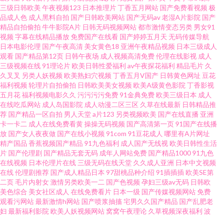
三级日韩欧美
午夜视频123
日本推理片
丁香五月网站
国产免费看视频
极
人的天堂 人人看人人摸 九一爽爽 成人五区 91视社 91tv视频 亚洲BBw内射 青
品成人色
成人黑料自拍
国产日韩欧美网站
国产无码av
老湿A片影院
国产
精品自拍偷拍
牛牛影院A片
日韩无码视频网站
都市激情变态另类
男女91
视频
字幕在线精品播放
免费国产在线看
国产婷婷五月天
无码传媒导航
青草原电影院 精品国产不卡一区 东方av免费观看 91在线入口 91黄色ww 亚
日本电影伦理
国产午夜高清
美女黄色18
亚洲午夜精品视频
日本三级成人
观看
国产精品第12页
日韩午夜场
成人视频高清免费
伦理在线影视
成人
洲先锋AV无码高清 日韩精品无码一 久久国产精品高潮 福利aⅴ网 91淫淫影院
三级视频在线
91理论片
欧美日韩性爱福利
av午夜探花福利
精品毛片
久
久叉叉
另类人妖视频
欧美熟妇穴视频
丁香五月V国产
日韩黄色网址
豆花
福利视频
轮理片自拍偷拍
日韩欧美美女视频
欧美A级黄色影院
丁香影视
91福利院在线观看 亚洲有码啪啪视频 天堂色淫v网站 欧美日性美女性潮视频
五月花
福利视频电影久久
污污污污免费
91金典免费
欧美三级日本
成人
在线吃瓜网站
成人岛国影院
成人动漫二区三区
久草在线最新
日韩精品推
久久视频女人 国产ts视频在线播放 啊v在线观看视频 91色狼网站 91叉叉叉 亚
荐
国产精品一区自拍
男人天堂
a片123
另类视频欧美
国产在线直播
亚洲
卡一卡二
成人在线免费看黄
操操无码视频
国产高清第一页
91国产在线播
放
国产女人夜夜做
国产在线小视频
91com
91豆花成人
哪里有A片网址
洲有码啪啪视频 日韩亚洲网址 美女屮逼视频 国产精品在线91 A级一级日韩
精产国品
香蕉视频国产精品
91九色福利
成人国产无线视
欧美日韩性生活
片
国产伦理剧
国产精品无套无码
成年人网站免费
国产精品1000
91九色
91殴美 中日韩黄色五级片 熟女精品专区一区 久99久99久国产 岛国成人在线
在线视频
日本伦理片在线
三级无码在线天堂
久久成人亚洲
日本中文视频
在线
伦理剧推荐
国产成人精品日本
97甜桃品种介绍
91插插插
欧美SE第
二页
毛片内射女
激情另类欧美一二
国产色视频
孕妇三级av无码
日韩欧
不卡 91伊人视频 91国产精选优质 亚洲欧美啪啪免费视频 日韩欧美国产成人
美色综合
美女社区成人
在线免费看片
日本一级
国产传媒视频网站
免费
观看污网站
最新激情h网站
国产喷浆抽搐
宅男久久国产精品
国产乱肥老
狼人欧美性爱 激情婷婷色园 福利片国模 99sese久久 91撸色网久久网欧美 在
妇
最新福利影院
欧美人妖视频网站
窝窝午夜理论
久草视频深夜福利
波