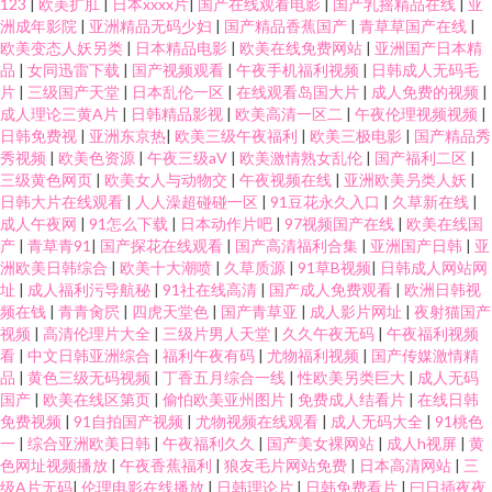
123
|
欧美扩肛
|
日本xxxx片
|
国产在线观看电影
|
国产乳摇精品在线
|
亚
洲成年影院
|
亚洲精品无码少妇
|
国产精品香蕉国产
|
青草草国产在线
|
欧美变态人妖另类
|
日本精品电影
|
欧美在线免费网站
|
亚洲国产日本精
品
|
女同迅雷下载
|
国产视频观看
|
午夜手机福利视频
|
日韩成人无码毛
片
|
三级国产天堂
|
日本乱伦一区
|
在线观看岛国大片
|
成人免费的视频
|
成人理论三黄A片
|
日韩精品影视
|
欧美高清一区二
|
午夜伦理视频视频
|
日韩免费视
|
亚洲东京热
|
欧美三级午夜福利
|
欧美三极电影
|
国产精品秀
秀视频
|
欧美色资源
|
午夜三级aV
|
欧美激情熟女乱伦
|
国产福利二区
|
三级黄色网页
|
欧美女人与动物交
|
午夜视频在线
|
亚洲欧美叧类人妖
|
日韩大片在线观看
|
人人澡超碰碰一区
|
91豆花永久入口
|
久草新在线
|
成人午夜网
|
91怎么下载
|
日本动作片吧
|
97视频国产在线
|
欧美在线国
产
|
青草青91
|
国产探花在线观看
|
国产高清福利合集
|
亚洲国产日韩
|
亚
洲欧美日韩综合
|
欧美十大潮喷
|
久草质源
|
91草B视频
|
日韩成人网站网
址
|
成人福利污导航秘
|
91社在线高清
|
国产成人免费观看
|
欧洲日韩视
频在钱
|
青青肏屄
|
四虎天堂色
|
国产青草亚
|
成人影片网址
|
夜射猫国产
视频
|
高清伦理片大全
|
三级片男人天堂
|
久久午夜无码
|
午夜福利视频
看
|
中文日韩亚洲综合
|
福利午夜有码
|
尤物福利视频
|
国产传媒激情精
品
|
黄色三级无码视频
|
丁香五月综合一线
|
性欧美另类巨大
|
成人无码
国产
|
欧美在线区第页
|
偷怕欧美亚州图片
|
免费成人结看片
|
在线日韩
免费视频
|
91自拍国产视频
|
尤物视频在线观看
|
成人无码大全
|
91桃色
一
|
综合亚洲欧美日韩
|
午夜福利久久
|
国产美女裸网站
|
成人h视屏
|
黄
色网址视频播放
|
午夜香蕉福利
|
狼友毛片网站免费
|
日本高清网站
|
三
级A片无码
|
伦理电影在线播放
|
日韩理论片
|
日韩免费看片
|
曰日插夜夜