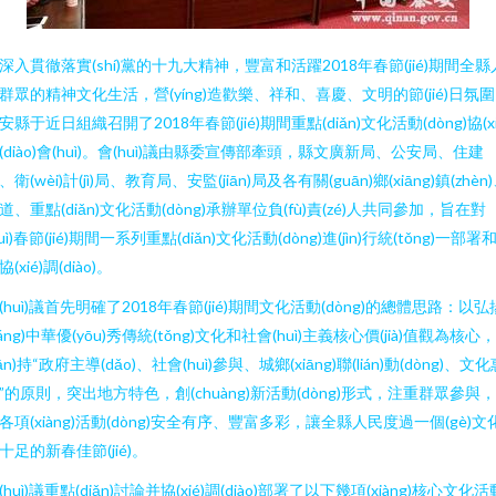
深入貫徹落實(shí)黨的十九大精神，豐富和活躍2018年春節(jié)期間全縣
群眾的精神文化生活，營(yíng)造歡樂、祥和、喜慶、文明的節(jié)日氛
安縣于近日組織召開了2018年春節(jié)期間重點(diǎn)文化活動(dòng)協(xi
(diào)會(huì)。會(huì)議由縣委宣傳部牽頭，縣文廣新局、公安局、住建
、衛(wèi)計(jì)局、教育局、安監(jiān)局及各有關(guān)鄉(xiāng)鎮(zhèn
道、重點(diǎn)文化活動(dòng)承辦單位負(fù)責(zé)人共同參加，旨在對
duì)春節(jié)期間一系列重點(diǎn)文化活動(dòng)進(jìn)行統(tǒng)一部署
協(xié)調(diào)。
(huì)議首先明確了2018年春節(jié)期間文化活動(dòng)的總體思路：以弘
yáng)中華優(yōu)秀傳統(tǒng)文化和社會(huì)主義核心價(jià)值觀為核心
jiān)持“政府主導(dǎo)、社會(huì)參與、城鄉(xiāng)聯(lián)動(dòng)、文
”的原則，突出地方特色，創(chuàng)新活動(dòng)形式，注重群眾參與
各項(xiàng)活動(dòng)安全有序、豐富多彩，讓全縣人民度過一個(gè)文
十足的新春佳節(jié)。
(huì)議重點(diǎn)討論并協(xié)調(diào)部署了以下幾項(xiàng)核心文化活