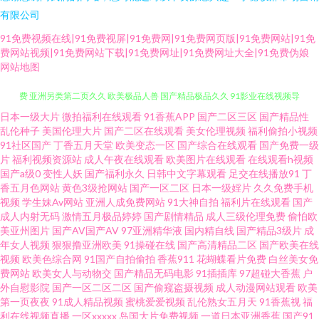
有限公司
91免费视频在线|91免费视屏|91免费网|91免费网页版|91免费网站|91免
费网站视频|91免费网站下载|91免费网址|91免费网址大全|91免费伪娘
网站地图
日本一级大片
微拍福利在线观看
91香蕉APP
国产二区三区
国产精品性
在线观看美女视频91 亚洲黄页在线观看 色四虎影院 后入巨乳 91网址在线免
乱伦种子
美国伦理大片
国产二区在线观看
美女伦理视频
福利偷拍小视频
91社区国产
丁香五月天堂
欧美变态一区
国产综合在线观看
国产免费一级
费 亚洲另类第二页久久 欧美极品人兽 国产精品极品久久 91影业在线视频导
片
福利视频资源站
成人午夜在线观看
欧美图片在线观看
在线观看h视频
国产a级0
变性人妖
国产福利永久
日韩中文字幕观看
足交在线播放91
丁
香五月色网站
黄色3级抢网站
国产一区二区
日本一级婬片
久久免费手机
航 91次元网 日韩黄色网址 国产熟女精品在线 95视频国产 91福利小视 午夜
视频
学生妹Av网站
亚洲人成免费网站
91大神自拍
福利片在线观看
国产
成人内射无码
激情五月极品婷婷
国产剧情精品
成人三级伦理免费
偷怕欧
VT影院 欧美在线人畜 黄色网战 99在线操逼 91tv短视频 青青草草人妻 国产熟
美亚州图片
国产AV国产AV
97亚洲精华液
国内精自线
国产精品3级片
成
年女人视频
狠狠撸亚洲欧美
91操碰在线
国产高清精品二区
国产欧美在线
视频
欧美色综合网
91国产自拍偷拍
香蕉911
花蝴蝶看片免费
白丝美女免
妇一区二区视频 ts操逼视频 91福利国产视频 色色日女人 激情91视频 99国产
费网站
欧美女人与动物交
国产精品无码电影
91插插库
97超碰大香蕉
户
外自慰影院
国产一区二区二区
国产偷窥盗摄视频
成人动漫网站观看
欧美
精品久久成人 91东京热中文字幕 婷婷快播 久草视频福利 白丝91av 91麻豆人
第一页夜夜
91成人精品视频
蜜桃爱爱视频
乱伦熟女五月天
91香蕉视
福
利在线视频直播
一区xxxxx
岛国大片免费视频
一道日本亚洲香蕉
国产91