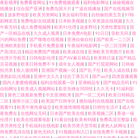
夜影视界
|
免费看黄网址
|
91免费视频观看
|
福利电影网址
|
操碰视频在
线播放
|
综合国产亚洲
|
免费岛国大片
|
艹逼在线播放
|
国产在线视频导
航
|
波多野电影
|
欧美另类网站
|
美女福利导航
|
自拍偷拍第五页
|
97韩
剧网首页
|
免费电影在线观看
|
日本欧美视频
|
久草资源在线视频
|
久久
午夜无码
|
成人免费视频网
|
欧美91伦理
|
波多野结
|
另类性爱影院
|
国
产一区精品在线
|
久久成人视屏
|
日本免费A电影
|
91日日
|
亚欧无码
|
很
污的网站免费
|
国产噜噜在线视频
|
亚洲自偷自拍
|
国产欧美一二三区
|
亚洲欧美影院
|
手机看片免费直播
|
午夜福利电影网
|
一区二区淫网
|
国
产高清乱说
|
精品免费国产视频
|
欧美成在线
|
亚洲欧美另类图片
|
欧美
伦理片导航页
|
日韩电影伦理
|
国产AV麻豆精品
|
欧美韩日逼
|
国产精品
豆花视频
|
欧美日韩免费不卡
|
成年女人视频
|
国产打屁屁网站
|
日韩偷
拍另类
|
狼人激情网
|
亚洲国产视频一区
|
国产乱子伦
|
欧美人成在线
|
欧
美熟妇乱伦视频
|
亚洲中文久久
|
综合丁香五月
|
国产aa片
|
四虎直播观看
|
国内人妻蜜桃视频
|
福利在线观看一区
|
亚洲精品专
|
国产精品无码
|
91
自拍网址
|
欧美成人视频网站
|
影音先锋女同同性
|
久久无卡
|
91福利影
院
|
黄色三级最新免费
|
中文亚洲欧美
|
国产一区二无码
|
欧美日韩精品
二区
|
激情小说三级
|
欧美国产日韩专区
|
微拍福利在线视频
|
国产在线
观看91
|
欧美午夜性春猛交
|
欧美激情潮喷视频
|
日韩性生活片
|
成人午
夜免费在
|
在线网址无码
|
日本国产欧美在线
|
欧美视频二区
|
香港一级
伦理片
|
欧美在线观看电影
|
91看自拍
|
欧美有码骚
|
免费高清完整版
|
欧
美另类性交
|
手机福利在线电影
|
欧美另类天堂导航
|
黄色人妖网址
|
日
韩免费高清在线
|
黄色无码久
|
91视频自制入口
|
在线免费不卡视频
|
超
碰人人肏
|
日本伦理片视频
|
一级国产视频
|
国99精品
|
在线看v
|
欧美美女