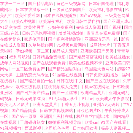
在线一二三区
|
国产精品电影
|
黄色三级视频网
|
日本韩国伦理
|
福利导
航网址
|
日本在线播放一区
|
三级黄色男同国产
|
欧美福利电影在线
|
欧
美乱性
|
欧美性爱淫网
|
日本在线视频播放
|
国产αV视频
|
三级黄色网址
大全
|
欧美A片视频
|
欧美深夜福利
|
欧美日韩性爱自拍
|
国产亚洲人成a
|
91足交在线
|
欧美性另类
|
少妇午夜福利
|
先锋成人资源
|
国产视频
|
国内
三级a在线
|
日韩无码伦理视频
|
羞羞视频怼拍
|
青青草在观免费颖
|
国产
在线奶奶色
|
家庭伦理剧
|
国产福利激情影院
|
亚洲高清无码一线
|
影音
先锋成人资源
|
久草热操碰网
|
91视频免费网站
|
成网站大片
|
丁香五月
天啪啪
|
孕妇视频一区二区
|
精品成人无码
|
亚洲欧美国产另类
|
青青草
app
|
福利导航站
|
日韩精品免费电影
|
国产精品酒店视频
|
欧美丝袜熟女
|
成年人网站视频
|
国产在线观看免费
|
欧美在线视频不卡
|
亚洲欧美日韩
网站
|
一区二区免费国产
|
国产精品国语对白
|
岛国最大色网站
|
超碰97
天天操
|
主播诱惑无码专区
|
91操碰在线视频
|
日韩免费视频播放
|
福利
在线看片
|
国产精品自拍一区
|
日韩在线|中文
|
国产三区在线观看
|
久草
资源av
|
欧韩三级视频
|
红桃视频成人免费
|
手机av在线网址
|
日韩欧美
亚洲区
|
国产日产美产精品
|
国产一区丝袜
|
欧洲精品黄片
|
亚洲无码乱
码视频
|
日韩无码第30页
|
91无码啪大学生
|
91she
|
欧美成人午夜影院
|
欧美无人区影片
|
亚洲天堂黄片
|
丁香五月小视频
|
亚州A∨无码片
|
艹97
视频
|
国产精品闺蜜
|
日韩在线视频网站
|
日欧色图片区
|
午夜婷婷成人
一区
|
国产第一原页
|
亚洲国产黑料在线
|
极品白丝自慰出水
|
国内精品
在线视频
|
干超碰碰熟女
|
微拍福利视频导航
|
欧美sm
|
91国产在线看
|
91视频播放
|
西瓜影视
|
老司机色色网
|
日本韩国欧洲
|
极品人妻视频二