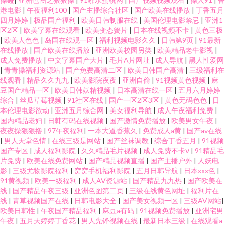
港电影
|
午夜福利100
|
国产主播综合社区
|
国产欧美在线播放
|
丁香五月
四月婷婷
|
极品国产福利
|
欧美日韩制服在线
|
美国伦理电影禁忌
|
亚洲1
区2区
|
欧美字幕在线观看
|
欧美变态簧片
|
日本在线视频不卡
|
黄色三极
|
欧美人色色
|
岛国在线观一区
|
福利视频电影久久
|
日韩第9页
|
91最新
在线播放
|
国产欧美在线播放
|
亚洲欧美校园另类
|
欧美精品老牛影视
|
成人免费播放
|
中文字幕国产大片
|
毛片A片网址
|
成人导航
|
黑人性爱网
|
青青操福利资源站
|
国产免费高清二区
|
欧美日韩国产高清
|
三级福利在
线观看
|
精品久久九九
|
欧美影院夜夜
|
亚洲自偷
|
91视频黄色视频
|
麻
豆国产精品一区
|
欧美日韩妖精视频
|
日本高清在线一区
|
五月六月婷婷
综合
|
丝瓜草莓视频
|
91社区在线
|
国产一区2区3区
|
黄色无码色色
|
日
本伦理电影欲动
|
亚洲五月综合网
|
美女福利导航
|
成人午夜福利免费
|
国内精品老妇
|
日韩有码在线视频
|
国产激情免费播放
|
欧美男女午夜
|
夜夜操狠狠撸
|
97午夜福利
|
一本大道香蕉久
|
免费成人a黄
|
国产av在线
|
男人天堂色情
|
在线三级是网站
|
国产丝袜调教
|
综合丁香五月
|
91视频
国产专区
|
咸人福利影院
|
久久精品毛片视频
|
成人免费不卡ⅴ
|
91精品毛
片免费
|
欧美在线免费网站
|
国产精品视频直播
|
国产主播户外
|
人妖电
影
|
三级尤物影院福利
|
窝窝手机福利影院
|
五月日韩导航
|
日本xxx色
|
91黄视频
|
欧美一级福利
|
成人AV资源站
|
国产精品九九热
|
国产欧美在
线
|
国产精品午夜三级
|
亚洲色图第二页
|
三级在线黄色网址
|
福利片在
线
|
青草视频国产在线
|
日韩电影大全
|
国产美女视频一区
|
三级AV网站
|
欧美日韩性
|
午夜国产精品福利
|
麻豆a有码
|
91视频免费播放
|
亚洲宅男
午夜
|
五月天婷婷丁香花
|
男人先锋视频在线
|
最新日本三级
|
在线观看a