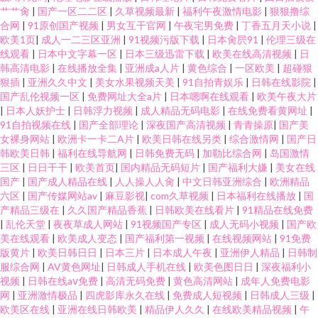
艹艹肏
|
国产一区二二区
|
久草视频最新
|
福利午夜激情电影
|
狠狠撸综
合网
|
91原创国产视频
|
男女互干官网
|
午夜宅男免费
|
丁香五月天小说
|
欧美1页
|
成人一二三区亚洲
|
91视频污版下载
|
日本肏屄91
|
伦理三级在
线观看
|
日本中文字幕一区
|
日本三级迅雷下载
|
欧美在线高清视频
|
日
韩高清电影
|
在线播放全集
|
亚洲成a人片
|
黄色综合
|
一区欧美
|
超碰狠
狠插
|
亚洲久久中文
|
美女水果视频天美
|
91自拍青娱乐
|
日韩在线影院
|
国产乱伦视频一区
|
免费网址大全a片
|
日本嗯啊在线观看
|
欧美午夜大片
|
日本人妖护士
|
日韩浮力视频
|
成人精品无码电影
|
在线免费看黄网址
|
91自拍视频在线
|
国产全部理论
|
深夜国产高清视频
|
青青操原
|
国产美
女裸身网站
|
欧洲卡一卡二A片
|
欧美日韩在线另类
|
综合激情网
|
国产日
韩欧美日韩
|
福利在线导航网
|
日韩免费无码
|
加勒比综合网
|
岛国激情
三区
|
日日干干
|
欧美首页
|
国内精品无码短片
|
国产福利大嫌
|
美女在线
国产
|
国产成人精品在线
|
人人操人人肏
|
中文日韩亚洲综合
|
欧洲精品
六区
|
国产传媒网站av
|
麻豆影视
|
com久草视频
|
日本福利在线播放
|
国
产精品三级在
|
久久国产精品香蕉
|
日韩欧美在线看片
|
91精品在线免费
|
乱伦天堂
|
夜夜草成人网站
|
91视频国产专区
|
成人无码小视频
|
国产欧
美在线观看
|
欧美成人变态
|
国产福利第一视频
|
在线视频网站
|
91免费
版黄片
|
欧美日韩日日
|
日本三片
|
日本成人午夜
|
亚洲伊人精品
|
日韩制
服综合网
|
AV黄色网址
|
日韩成人手机在线
|
欧美色图日日
|
深夜福利小
视频
|
日韩在线aⅴ免费
|
高清无码免费
|
黄色高清网站
|
成年人免费电影
网
|
亚洲激情极品
|
四虎影库永久在线
|
免费成人短视频
|
日韩成人三级
|
欧美区在线
|
亚洲在线日韩欧美
|
精品伊人久久
|
在线欧美精品视频
|
午