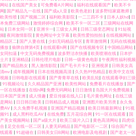
网站
|
在线国产美女
|
可免费看A片网站
|
福利在线观看国产
|
欧美不卡
网
|
国产精品九一在线
|
国产成a人亚
|
欧美色老妇
|
波多野结家庭教师
|
欧美性喷
|
国产视频二区
|
福利欧美影院
|
一二三四不卡
|
日本人妖hd
|
日
本免费三级网站
|
激情婷婷综合网
|
欧美不卡一区二区
|
三级网站在线网
站
|
日本女同一区
|
亚洲卡一
|
三级女人网
|
日韩三级变态网址
|
91短视
频
|
夜间激情影院
|
黄色网址中文字幕
|
欧美性爱拍拍拍
|
在线视频网站
|
精品区二
|
国产人妻在线
|
少妇无码精品专区
|
青草激情网
|
无码在线视频
播放
|
偷牌自牌第4页
|
在线观看h网
|
国产在线视频专区
|
中国精品网站
|
女同扣逼
|
中文无码免费视频
|
波多野洁衣快播
|
欧美喷潮在线
|
日本护
士片
|
亚洲精品
|
日韩伦理片电影
|
日韩一级黄色电影
|
午夜两性福利视频
|
国产精品熟女
|
黑人激情影院
|
国产毛卡片卡2
|
亚洲视屏
|
日韩美女高
清mv
|
成年视频网
|
日本在线视频高清
|
久久热99热精品
|
欧美中文在线
视频
|
日韩电影在线观看
|
国产青青草在线
|
欧美乱轮
|
在线观看孕妇三级
|
91视频论坛
|
久久精品国产亚洲
|
欧美性网站
|
免费看片在线播放
|
国产
一区在线播放
|
在线h网
|
免费无码网站
|
日日激情
|
岛国大片免费视频
|
日本国产亚洲
|
成人情趣
|
爱豆传媒在线入口
|
毛片黄色网址
|
在线三级
是网站
|
日日韩日欧美
|
日韩精品成人视频
|
亚洲图片欧美另类
|
永久免
费AV
|
久久免费手机视频
|
亚洲国产精品视频
|
欧美日韩最新网址
|
91视
频91
|
成人黑料吃瓜AV
|
在线免费
|
五月花综合网
|
91一区在线观看
|
国
产美女视频网站
|
国产a级大片
|
欧美三级片入口
|
黄色高清网站
|
四虎综
合
|
足交在线一区二区
|
人妻无码精品
|
国产电影区一二区
|
综合国产在
线观看
|
91超碰在
|
日韩美女日B网站
|
欧洲电影及电视剧
|
国产老太一区