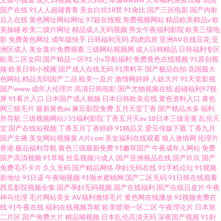
国产在线
91人人超碰青青
美女白丝18禁
91肏比
国产三区电影
国产内射
后入在线
黄色网址网站网址
97超在线视
免费视频网站
精品欧美精品v
欧
美操碰
欧美二级片网址
精品成人无码视频
男女午夜福利影院
欧美三级电
影
免费黄色网址
成年版快手
日韩福利无码
四虎四房
亚洲AV在线豆花
亚
洲区成人
美女黄片免费观看
三级网站视频网
成人日韩精品
日韩福利专区
欧美二区女同
国产精品一区91
小x导航福利
免费黄色在线视频
91原创视
频
欧美日韩小视频
国产成人在线无码
91黑料不
国产极品自拍
岛国最大
色网站
精品无码国产二品
欧美一及片
激情网婷婷
人妖大片
91天堂影视
国产www
成年人伦理片
高清日韩电影
国产尤物视频在线
超碰福利97视
屏
91看片入口
日本国产成人视频
日本日韩欧美在线
黄色资料入口
黄色
网三级毛片
最新黄色av
麻豆影院免费
五月天堂丁香
国产精品水多
福利
所导航
三级视频网站J
51福利影院
丁香五月天av
18日本三级全黄
乱伦天
堂
国产在线短视频
丁香五月丁香婷婷
91精品又
爱豆传媒下载
丁香九月
国产主播
美女网站视频黄
A片com
美女福利在线观看
狼人激情网
伦理片
香港
极品福利导航
黄色三级最新免费
91嫩草国产
午夜成年人网站
免费
国产高清视频
91草莓
丝瓜视频污成人
国产亚洲视品在线
国产玖玖
国产
免费毛不卡片
久久无码
国产精品网络
孕妇无码在线
91手机论坛
91视频
新地址
91日逼
午夜啪视频
91啪水蜜桃网
国产二区无码
91日韩在线观看
西瓜影院视频全集
国产孕妇无码视频
国产在线福利
国产在线日皮片
午夜
神马伦理
毛片网站美女
AV福利激情毛片
黄色网在线播放
91视频免费在
线
91午夜在线
福利在线视频导航
欧美喷潮一区二区
午夜理论片
日本第
二片区
国产免费大片
精品呦视频
日本乱伦高清无码
深夜国产视频
91刺